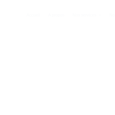
Accueil
A propos
Nos services
No
n chauffeur priv
8 : service premi