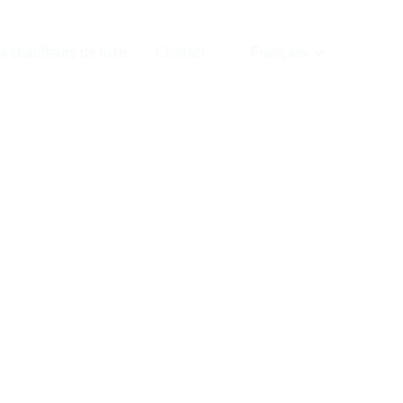
s chauffeurs de luxe
Contact
Français
é de luxe
um 24/7