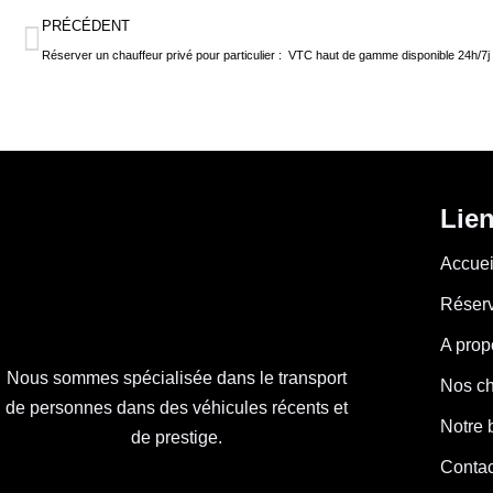
Précédent
PRÉCÉDENT
Réserver un chauffeur privé pour particulier : VTC haut de gamme disponible 24h/7j
Lien
Accuei
Réserv
A prop
Nous sommes spécialisée dans le transport
Nos ch
de personnes dans des véhicules récents et
Notre 
de prestige.
Contac